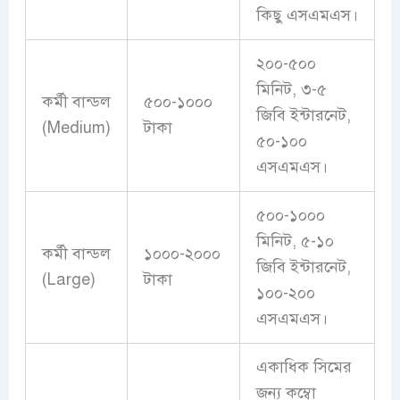
কিছু এসএমএস।
২০০-৫০০
মিনিট, ৩-৫
কর্মী বান্ডল
৫০০-১০০০
জিবি ইন্টারনেট,
(Medium)
টাকা
৫০-১০০
এসএমএস।
৫০০-১০০০
মিনিট, ৫-১০
কর্মী বান্ডল
১০০০-২০০০
জিবি ইন্টারনেট,
(Large)
টাকা
১০০-২০০
এসএমএস।
একাধিক সিমের
জন্য কম্বো