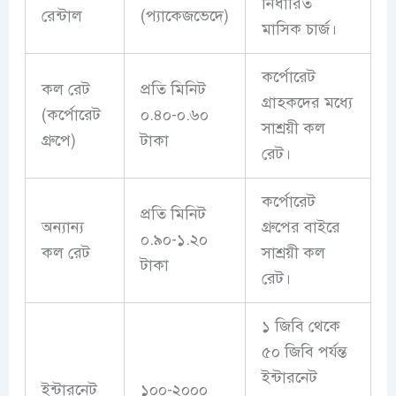
নির্ধারিত
রেন্টাল
(প্যাকেজভেদে)
মাসিক চার্জ।
কর্পোরেট
কল রেট
প্রতি মিনিট
গ্রাহকদের মধ্যে
(কর্পোরেট
০.৪০-০.৬০
সাশ্রয়ী কল
গ্রুপে)
টাকা
রেট।
কর্পোরেট
প্রতি মিনিট
অন্যান্য
গ্রুপের বাইরে
০.৯০-১.২০
কল রেট
সাশ্রয়ী কল
টাকা
রেট।
১ জিবি থেকে
৫০ জিবি পর্যন্ত
ইন্টারনেট
ইন্টারনেট
১০০-২০০০