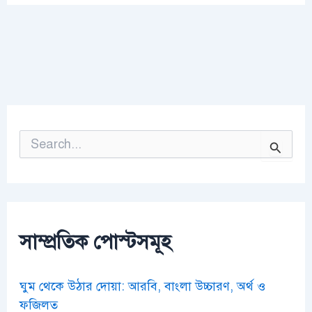
S
e
a
r
c
h
f
o
সাম্প্রতিক পোস্টসমূহ
r
:
ঘুম থেকে উঠার দোয়া: আরবি, বাংলা উচ্চারণ, অর্থ ও
ফজিলত