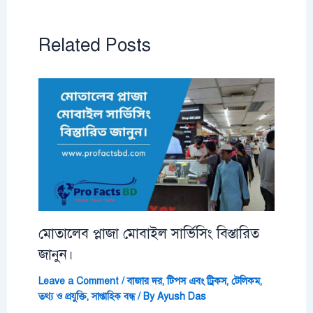
Related Posts
মোতালেব প্লাজা মোবাইল সার্ভিসিং বিস্তারিত
জানুন।
Leave a Comment
/
বাজার দর
,
টিপস এবং ট্রিকস
,
টেলিকম
,
তথ্য ও প্রযুক্তি
,
সাপ্তাহিক বন্ধ
/ By
Ayush Das