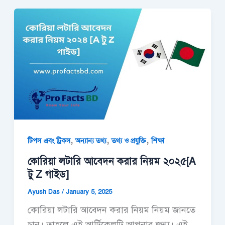
,
,
,
টিপস এবং ট্রিকস
অন্যান্য তথ্য
তথ্য ও প্রযুক্তি
শিক্ষা
কোরিয়া লটারি আবেদন করার নিয়ম ২০২৫[A
টু Z গাইড]
Ayush Das
/
January 5, 2025
কোরিয়া লটারি আবেদন করার নিয়ম নিয়ম জানতে
চান। তাহলে এই আর্টিকেলটি আপনার জন্য। এই