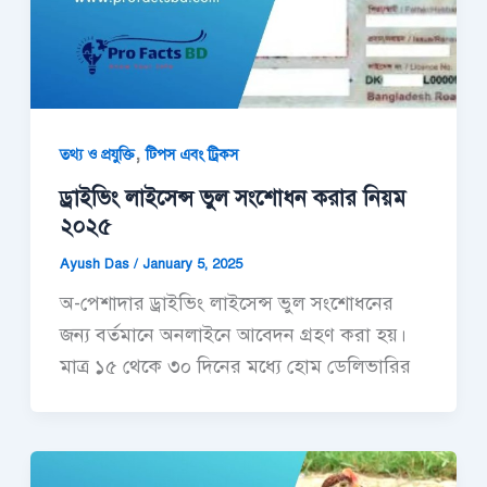
,
তথ্য ও প্রযুক্তি
টিপস এবং ট্রিকস
ড্রাইভিং লাইসেন্স ভুল সংশোধন করার নিয়ম
২০২৫
Ayush Das
/
January 5, 2025
অ-পেশাদার ড্রাইভিং লাইসেন্স ভুল সংশোধনের
জন্য বর্তমানে অনলাইনে আবেদন গ্রহণ করা হয়।
মাত্র ১৫ থেকে ৩০ দিনের মধ্যে হোম ডেলিভারির