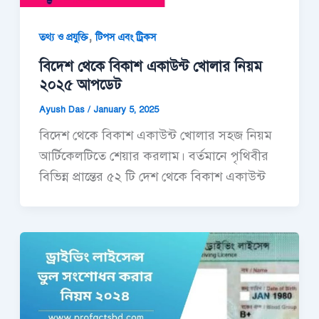
,
তথ্য ও প্রযুক্তি
টিপস এবং ট্রিকস
বিদেশ থেকে বিকাশ একাউন্ট খোলার নিয়ম
২০২৫ আপডেট
Ayush Das
/
January 5, 2025
বিদেশ থেকে বিকাশ একাউন্ট খোলার সহজ নিয়ম
আর্টিকেলটিতে শেয়ার করলাম। বর্তমানে পৃথিবীর
বিভিন্ন প্রান্তের ৫২ টি দেশ থেকে বিকাশ একাউন্ট