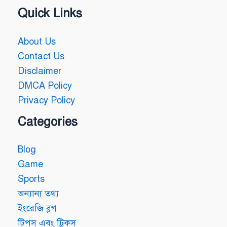
Quick Links
About Us
Contact Us
Disclaimer
DMCA Policy
Privacy Policy
Categories
Blog
Game
Sports
অন্যান্য তথ্য
ইংরেজি ব্লগ
টিপস এবং ট্রিকস