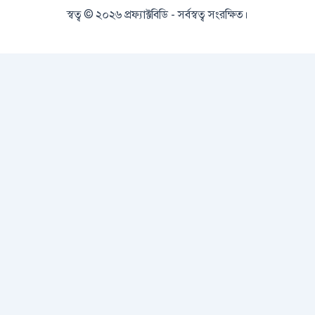
স্বত্ব © ২০২৬ প্রফ্যাক্টবিডি - সর্বস্বত্ব সংরক্ষিত।