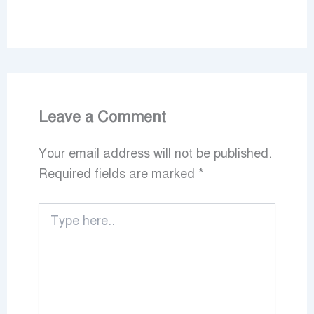
Leave a Comment
Your email address will not be published.
Required fields are marked
*
Type
here..