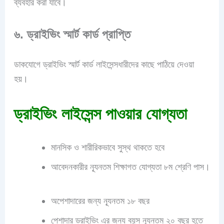
ব্যবহার করা যাবে।
৬. ড্রাইভিং স্মার্ট কার্ড প্রাপ্তি
ডাকযোগে ড্রাইভিং স্মার্ট কার্ড লাইসেন্সধারীদের কাছে পাঠিয়ে দেওয়া
হয়।
ড্রাইভিং লাইসেন্স পাওয়ার যোগ্যতা
মানসিক ও শারীরিকভাবে সুস্থ থাকতে হবে
আবেদনকারীর ন্যূনতম শিক্ষাগত যোগ্যতা ৮ম শ্রেণি পাস।
অপেশাদারের জন্য ন্যূনতম ১৮ বছর
পেশাদার ড্রাইভিং এর জন্য বয়স ন্যূনতম ২০ বছর হতে