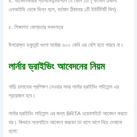
৪. আবেদনকারীর গ্যাস/বিদ্যুৎ/পানি যে কোন ১টি ( বর্তমান ঠিকানা
এনআইডি থেকে ভিন্ন হলে, বর্তমান ঠিকানার ১টি ইউটিলিটি বিল)
৫. শিক্ষাগত যোগ্যতার সনদপত্র
উপরোক্ত ডকুমেন্ট গুলো সর্বোচ্চ ৬০০ কেবি এর বেশি হতে পারবে না।
লার্নার ড্রাইভিং আবেদনের নিয়ম
গাড়ি চালানোর প্রশিক্ষণ নেওয়ার সময়
লার্নার ড্রাইভিং লাইসেন্স এর
প্রয়োজন
হবে।
লার্নার ড্রাইভিং লাইসেন্স এর জন্য BRTA ওয়েবসাইটে আবেদন করতে
হয়। কিভাবে অনলাইনে আবেদন করবেন তা ধাপে ধাপে নিচে দেখানো
হলো: