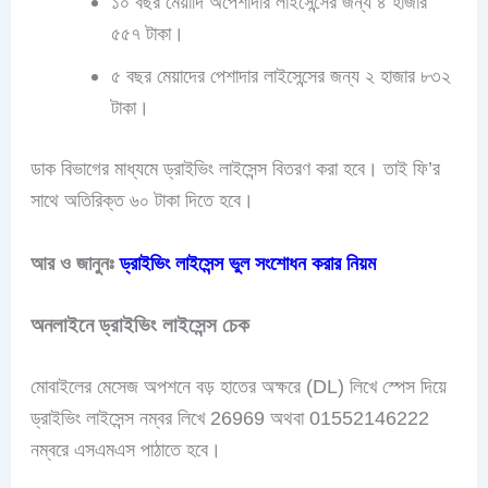
১০ বছর মেয়াদি অপেশাদার লাইসেন্সের জন্য ৪ হাজার
৫৫৭ টাকা।
৫ বছর মেয়াদের পেশাদার লাইসেন্সের জন্য ২ হাজার ৮৩২
টাকা।
ডাক বিভাগের মাধ্যমে ড্রাইভিং লাইসেন্স বিতরণ করা হবে। তাই ফি’র
সাথে অতিরিক্ত ৬০ টাকা দিতে হবে।
আর ও জানুনঃ
ড্রাইভিং লাইসেন্স ভুল সংশোধন করার নিয়ম
অনলাইনে ড্রাইভিং লাইসেন্স চেক
মোবাইলের মেসেজ অপশনে বড় হাতের অক্ষরে (DL) লিখে স্পেস দিয়ে
ড্রাইভিং লাইসেন্স নম্বর লিখে 26969 অথবা 01552146222
নম্বরে এসএমএস পাঠাতে হবে।