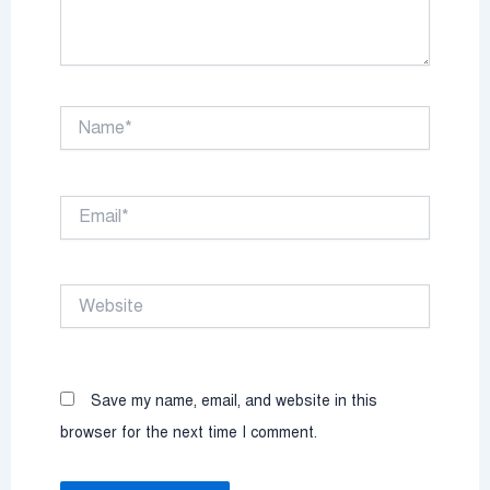
Name*
Email*
Website
Save my name, email, and website in this
browser for the next time I comment.