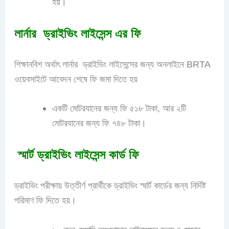
হয়।
লার্নার ড্রাইভিং লাইসেন্স এর ফি
শিক্ষানবিশ অর্থাৎ লার্নার ড্রাইভিং লাইসেন্সের জন্য অনলাইনে BRTA
ওয়েবসাইটে আবেদন শেষে ফি জমা দিতে হয়
একটি মোটরযানের জন্য ফি ৫১৮ টাকা, আর ২টি
মোটরযানের জন্য ফি ৭৪৮ টাকা।
স্মার্ট ড্রাইভিং লাইসেন্স কার্ড ফি
ড্রাইভিং পরীক্ষায় উত্তীর্ণ প্রার্থীকে ড্রাইভিং স্মার্ট কার্ডের জন্য নির্দিষ্ট
পরিমাণ ফি দিতে হয়।