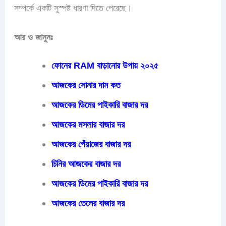
সম্পর্কে একটি সুস্পষ্ট ধারণা দিতে পেরেছে।
আর ও জানুনঃ
ফোনের RAM বাড়ানোর উপায় ২০২৫
আজকের সোনার দাম কত
আজকের ডিমের পাইকারি বাজার দর
আজকের মসলার বাজার দর
আজকের পেঁয়াজের বাজার দর
চিনির আজকের বাজার দর
আজকের ডিমের পাইকারি বাজার দর
আজকের তেলের বাজার দর