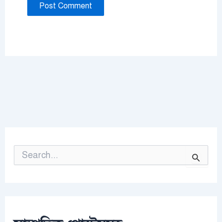
S
e
a
r
c
h
f
o