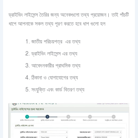
ড্রাইভিং লাইসেন্স তৈরির জন্য অনেকগুলো তথ্য প্রয়োজন। তাই পাঁচটি
ধাপে আপনাকে সকল তথ্য পূরণ করতে হবে ধাপ গুলো হল
জাতীয় পরিচয়পত্র এর তথ্য
ড্রাইভিং লাইসেন্স এর তথ্য
আবেদনকারীর প্রাথমিক তথ্য
ঠিকানা ও যোগাযোগের তথ্য
সংযুক্তি এবং কার্ড বিতরণ তথ্য