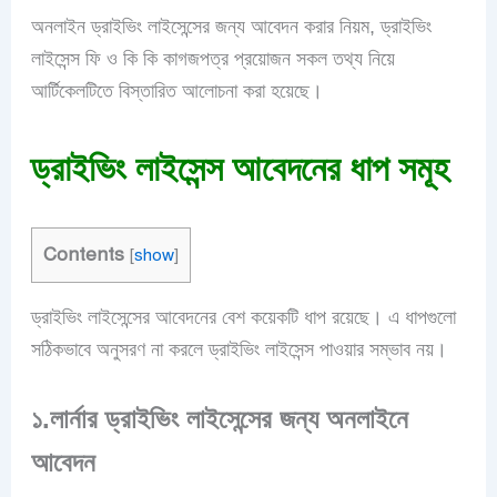
অনলাইন ড্রাইভিং লাইসেন্সের জন্য আবেদন করার নিয়ম, ড্রাইভিং
লাইসেন্স ফি ও কি কি কাগজপত্র প্রয়োজন সকল তথ্য নিয়ে
আর্টিকেলটিতে বিস্তারিত আলোচনা করা হয়েছে।
ড্রাইভিং লাইসেন্স আবেদনের ধাপ সমূহ
Contents
[
show
]
ড্রাইভিং লাইসেন্সের আবেদনের বেশ কয়েকটি ধাপ রয়েছে। এ ধাপগুলো
সঠিকভাবে অনুসরণ না করলে ড্রাইভিং লাইসেন্স পাওয়ার সম্ভাব নয়।
১.লার্নার ড্রাইভিং লাইসেন্সের জন্য অনলাইনে
আবেদন