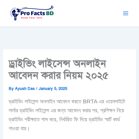
Skip
to
content
ড্রাইভিং লাইসেন্স অনলাইন
আবেদন করার নিয়ম ২০২৫
By
Ayush Das
/
January 5, 2025
ড্রাইভিং লাইসেন্স অনলাইন আবেদন করতে BRTA এর ওয়েবসাইটে
লার্নার ড্রাইভিং লাইসেন্স এর জন্য আবেদন করার পর, প্রশিক্ষন নিয়ে
ড্রাইভিং পরীক্ষাতে পাস করে, নির্ধারিত ফি দিয়ে ড্রাইভিং স্মার্ট কার্ড
পাওয়া যায়।