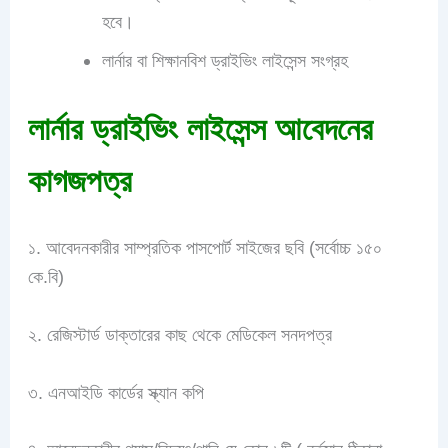
হবে।
লার্নার বা শিক্ষানবিশ ড্রাইভিং লাইসেন্স সংগ্রহ
লার্নার ড্রাইভিং লাইসেন্স আবেদনের
কাগজপত্র
১. আবেদনকারীর সাম্প্রতিক পাসপোর্ট সাইজের ছবি (সর্বোচ্চ ১৫০
কে.বি)
২. রেজিস্টার্ড ডাক্তারের কাছ থেকে মেডিকেল সনদপত্র
৩. এনআইডি কার্ডের স্ক্যান কপি