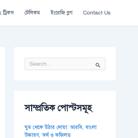
 ট্রিকস
টেলিকম
ইংরেজি ব্লগ
Contact Us
S
e
a
r
c
h
f
o
সাম্প্রতিক পোস্টসমূহ
r
:
ঘুম থেকে উঠার দোয়া: আরবি, বাংলা
উচ্চারণ, অর্থ ও ফজিলত