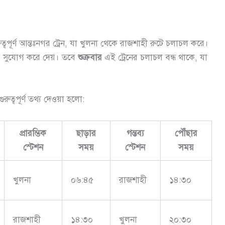
্বপূর্ণ আন্তঃনগর ট্রেন, যা খুলনা থেকে রাজশাহী রুটে চলাচল করে।
াতের সুযোগ করে দেয়। তবে
শুক্রবার
এই ট্রেনের চলাচল বন্ধ থাকে, যা
ুরুত্বপূর্ণ তথ্য দেওয়া হলো:
প্রারম্ভিক
ছাড়ার
গন্তব্য
পৌঁছার
স্টেশন
সময়
স্টেশন
সময়
খুলনা
০৬:৪৫
রাজশাহী
১৪:৩০
রাজশাহী
১৪:৩০
খুলনা
২০:৩০