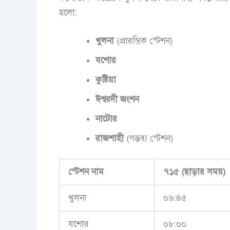
হলো:
খুলনা
(প্রারম্ভিক স্টেশন)
যশোর
কুষ্টিয়া
ঈশ্বরদী
জংশন
নাটোর
রাজশাহী
(গন্তব্য স্টেশন)
স্টেশন
নাম
৭১৫
(
ছাড়ার
সময়
)
খুলনা
০৬:৪৫
যশোর
০৮:০০