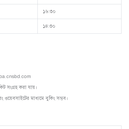
১৬:৩০
১৪:৩০
ba.cnsbd.com
িট সংগ্রহ করা যায়।
বং ওয়েবসাইটের মাধ্যমে বুকিং সম্ভব।