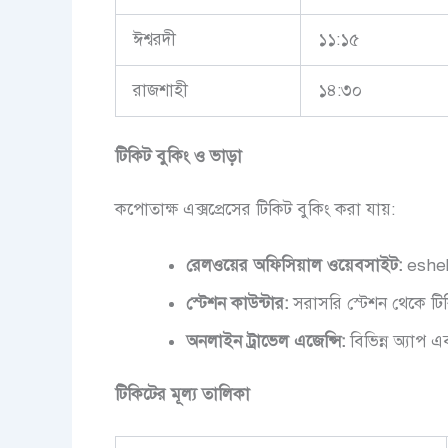
ঈশ্বরদী
১১:১৫
রাজশাহী
১৪:৩০
টিকিট
বুকিং
ও
ভাড়া
কপোতাক্ষ এক্সপ্রেসের টিকিট বুকিং করা যায়:
রেলওয়ের
অফিসিয়াল
ওয়েবসাইট
:
eshe
স্টেশন
কাউন্টার
:
সরাসরি স্টেশন থেকে টিক
অনলাইন
ট্রাভেল
এজেন্সি
:
বিভিন্ন অ্যাপ এ
টিকিটের
মূল্য
তালিকা