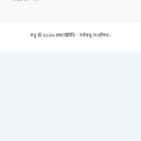
স্বত্ব © ২০২৬ প্রফ্যাক্টবিডি - সর্বস্বত্ব সংরক্ষিত।