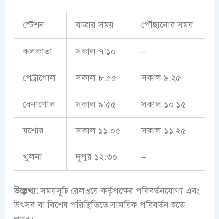
স্টেশন
যাত্রার সময়
পৌঁছানোর সময়
কলকাতা
সকাল ৭:১০
–
পেট্রাপোল
সকাল ৮:৫৫
সকাল ৯:২৫
বেনাপোল
সকাল ৯:৫৫
সকাল ১০:১৫
যশোর
সকাল ১১:০৫
সকাল ১১:২৫
খুলনা
দুপুর ১২:৩০
–
উল্লেখ্য:
সময়সূচি রেলওয়ে কর্তৃপক্ষের পরিবর্তনযোগ্য এবং
উৎসব বা বিশেষ পরিস্থিতিতে সাময়িক পরিবর্তন হতে