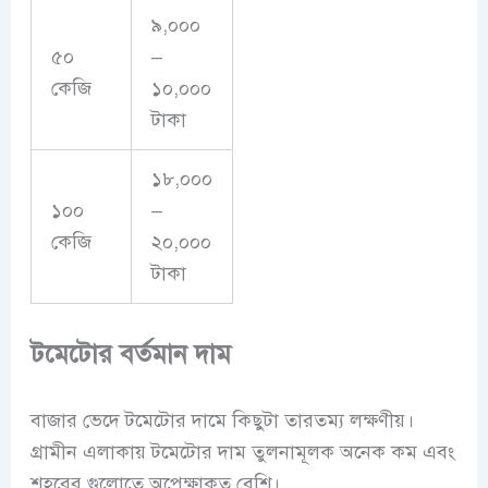
৯,০০০
৫০
–
কেজি
১০,০০০
টাকা
১৮,০০০
১০০
–
কেজি
২০,০০০
টাকা
টমেটোর বর্তমান দাম
বাজার ভেদে টমেটোর দামে কিছুটা তারতম্য লক্ষণীয়।
গ্রামীন এলাকায় টমেটোর দাম তুলনামূলক অনেক কম এবং
শহরের গুলোতে অপেক্ষাকৃত বেশি।