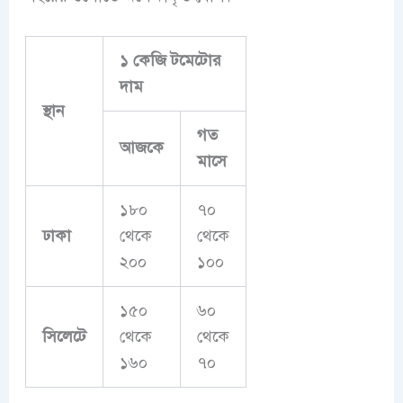
১ কেজি টমেটোর
দাম
স্থান
গত
আজকে
মাসে
১৮০
৭০
ঢাকা
থেকে
থেকে
২০০
১০০
১৫০
৬০
সিলেটে
থেকে
থেকে
১৬০
৭০