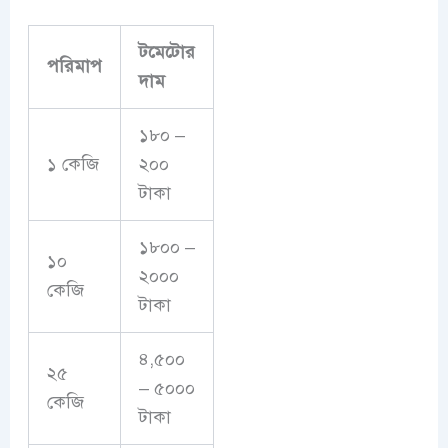
টমেটোর
পরিমাপ
দাম
১৮০ –
১ কেজি
২০০
টাকা
১৮০০ –
১০
২০০০
কেজি
টাকা
৪,৫০০
২৫
– ৫০০০
কেজি
টাকা