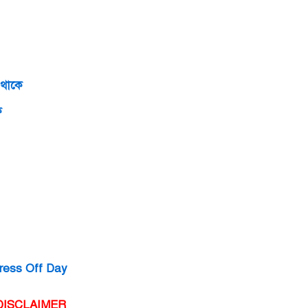
ধ থাকে
কে
xpress Off Day
DISCLAIMER