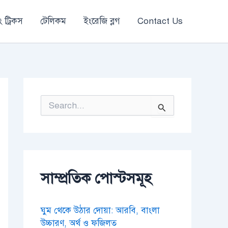
 ট্রিকস
টেলিকম
ইংরেজি ব্লগ
Contact Us
S
e
a
r
c
h
f
o
সাম্প্রতিক পোস্টসমূহ
r
:
ঘুম থেকে উঠার দোয়া: আরবি, বাংলা
উচ্চারণ, অর্থ ও ফজিলত