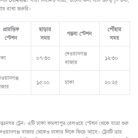
িনটি
সোমবার
। যারা নিয়মিত যাত্রী, তাদের জন্য এটি গুরুত্বপূর্ণ তথ্য,
ায় রাখা জরুরি।
প্রারম্ভিক
ছাড়ার
পৌঁছার
গন্তব্য স্টেশন
স্টেশন
সময়
সময়
দেওয়ানগঞ্জ
াকা
০৭:৩০
১২:৩০
বাজার
েওয়ানগঞ্জ
১৫:০০
ঢাকা
২০:২৫
াজার
ন্তঃনগর ট্রেন। এটি ঢাকা কমলাপুর রেলওয়ে স্টেশন থেকে যাত্রা শুরু
দেওয়ানগঞ্জ বাজার থেকেও ঢাকার দিকে ফিরে আসে। ট্রেনটি তার