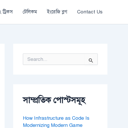
 ট্রিকস
টেলিকম
ইংরেজি ব্লগ
Contact Us
S
e
a
r
c
h
f
o
সাম্প্রতিক পোস্টসমূহ
r
:
How Infrastructure as Code Is
Modernizing Modern Game