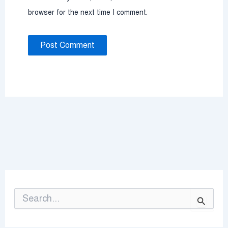
browser for the next time I comment.
S
e
a
r