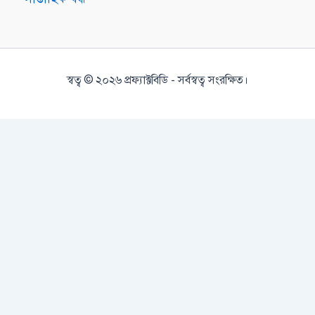
স্বত্ব © ২০২৬ প্রফ্যাক্টবিডি - সর্বস্বত্ব সংরক্ষিত।