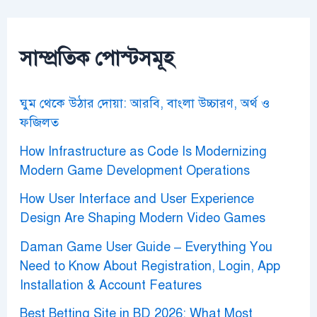
c
h
f
o
সাম্প্রতিক পোস্টসমূহ
r
:
ঘুম থেকে উঠার দোয়া: আরবি, বাংলা উচ্চারণ, অর্থ ও
ফজিলত
How Infrastructure as Code Is Modernizing
Modern Game Development Operations
How User Interface and User Experience
Design Are Shaping Modern Video Games
Daman Game User Guide – Everything You
Need to Know About Registration, Login, App
Installation & Account Features
Best Betting Site in BD 2026: What Most