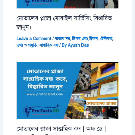
মোতালেব প্লাজা মোবাইল সার্ভিসিং বিস্তারিত
জানুন।
Leave a Comment
/
বাজার দর
,
টিপস এবং ট্রিকস
,
টেলিকম
,
তথ্য ও প্রযুক্তি
,
সাপ্তাহিক বন্ধ
/ By
Ayush Das
মোতালেব প্লাজা সাপ্তাহিক বন্ধ | অফ ডে |