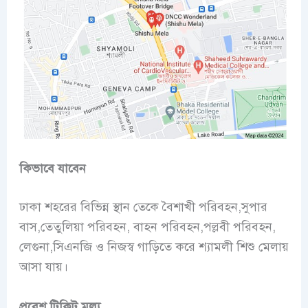
কিভাবে যাবেন
ঢাকা শহরের বিভিন্ন স্থান তেকে বৈশাখী পরিবহন,সুপার
বাস,তেতুলিয়া পরিবহন, বাহন পরিবহন,পল্লবী পরিবহন,
লেগুনা,সিএনজি ও নিজস্ব গাড়িতে করে শ্যামলী শিশু মেলায়
আসা যায়।
প্রবেশ টিকিট মূল্য