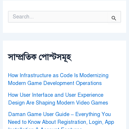
S
e
a
r
c
h
f
o
সাম্প্রতিক পোস্টসমূহ
r
:
How Infrastructure as Code Is Modernizing
Modern Game Development Operations
How User Interface and User Experience
Design Are Shaping Modern Video Games
Daman Game User Guide – Everything You
Need to Know About Registration, Login, App