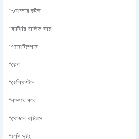
*ওয়ান্ডার হুইল
*ব্যাটারি চালিত কার
*প্যারাটরুপার
*প্লেন
*হেলিকপ্টার
*বাম্পার কার
*ঘোড়ার রাইডস
*হানি সুইং