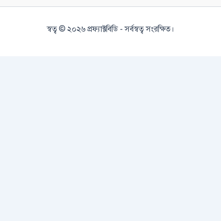
স্বত্ব © ২০২৬ প্রফ্যাক্টবিডি - সর্বস্বত্ব সংরক্ষিত।