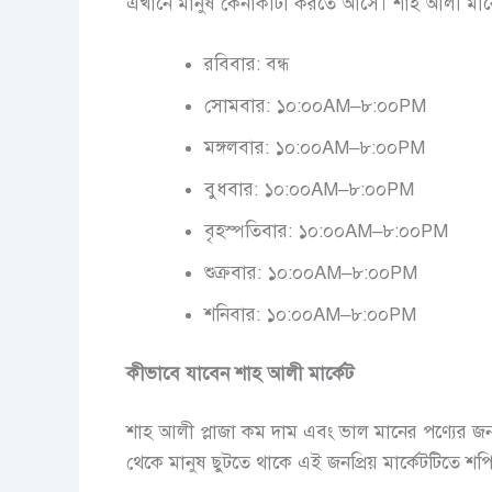
এখানে মানুষ কেনাকাটা করতে আসে। শাহ আলী মার্
রবিবার: বন্ধ
সোমবার: ১০:০০AM–৮:০০PM
মঙ্গলবার: ১০:০০AM–৮:০০PM
বুধবার: ১০:০০AM–৮:০০PM
বৃহস্পতিবার: ১০:০০AM–৮:০০PM
শুক্রবার: ১০:০০AM–৮:০০PM
শনিবার: ১০:০০AM–৮:০০PM
কীভাবে যাবেন শাহ আলী মার্কেট
শাহ আলী প্লাজা কম দাম এবং ভাল মানের পণ্যের জন্য পরি
থেকে মানুষ ছুটতে থাকে এই জনপ্রিয় মার্কেটটিতে শপ