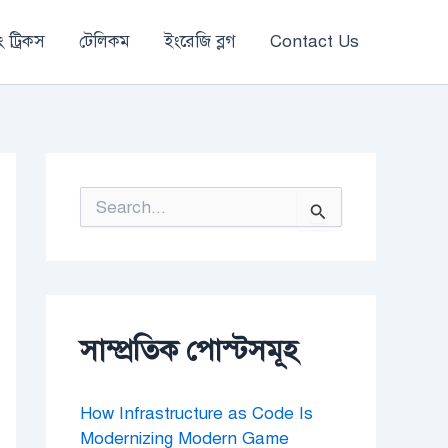
 ট্রিকস
টেলিকম
ইংরেজি ব্লগ
Contact Us
S
e
a
r
c
h
f
o
সাম্প্রতিক পোস্টসমূহ
r
:
How Infrastructure as Code Is
Modernizing Modern Game