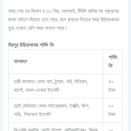
সময় শেষ হয় বিকেল ৪:৩০ টায়, অবশ্যই, টিকিট কাটার পর প্রবেশের
জন্য লাইনে দাঁড়াতে হতে পারে, মনে রাখবেন ভিড়ের সময় চিড়িয়াখানায়
ঘুরে দেখতে বেশি সময় লাগতে পারে।
মিরপুর
চিড়িয়াখানার পার্কিং ফি
পার্কিং
যানবাহন
ফি
ভারী যানবাহন যেমন বাস, ট্র্যাক, লরি, মিনিবাস,
৪০
কার্গো, ডাবল-ডেকার ইত্যাদি
টাকা
ছোট মোটরযান যেমন মাইক্রোবাস, ট্যাক্সি, জিপ,
২০
গাড়ি, পিকআপ ইত্যাদি
টাকা
সিএনজি স্কুটার, অটো টেম্পো, মোটরসাইকেল, মিশুক
১০