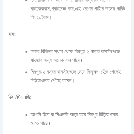
চিড়িয়াখানার পার্কিং এ গাড়ি রাখার জন্য ফি লাগে।
মাইক্রোবাস,প্রাইভেট কার,এই ধরণের গাড়ির জন্যে পার্কিং
ফি ২০টাকা।
বাস:
ঢাকার বিভিন্ন স্থান থেকে মিরপুর-২ নম্বর বাসস্টপেজে
যাওয়ার জন্য অনেক বাস পাবেন।
মিরপুর-২ নম্বর বাসস্টপেজে নেমে কিছুক্ষণ হেঁটে গেলেই
চিড়িয়াখানায় পৌঁছে যাবেন।
রিক্সা/সিএনজি:
আপনি রিক্সা বা সিএনজি ভাড়া করে মিরপুর চিড়িয়াখানায়
যেতে পারেন।