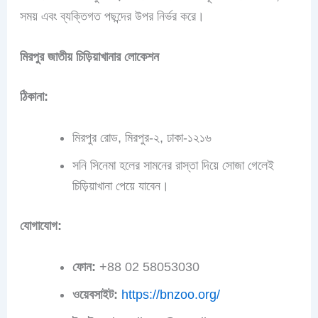
সময় এবং ব্যক্তিগত পছন্দের উপর নির্ভর করে।
মিরপুর
জাতীয় চিড়িয়াখানার লোকেশন
ঠিকানা:
মিরপুর রোড, মিরপুর-২, ঢাকা-১২১৬
সনি সিনেমা হলের সামনের রাস্তা দিয়ে সোজা গেলেই
চিড়িয়াখানা পেয়ে যাবেন।
যোগাযোগ:
ফোন:
+88 02 58053030
ওয়েবসাইট:
https://bnzoo.org/