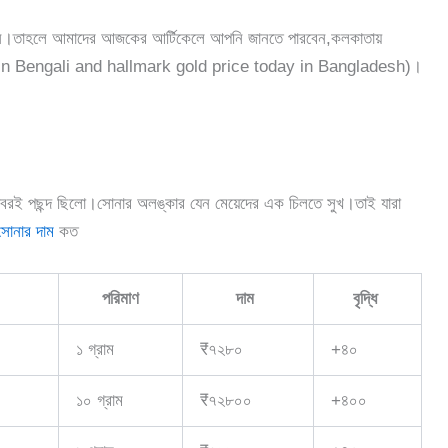
বেন।তাহলে আমাদের আজকের আর্টিকেলে আপনি জানতে পারবেন,
কলকাতায়
y in Bengali ‍and hallmark gold price today in Bangladesh)।
বরাবরই পছন্দ ছিলো।সোনার অলঙ্কার যেন মেয়েদের এক চিলতে সুখ।তাই যারা
সোনার দাম
কত
পরিমাণ
দাম
বৃদ্ধি
১ গ্রাম
₹৭২৮০
+৪০
১০ গ্রাম
₹৭২৮০০
+৪০০