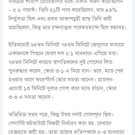
সবচেয়ে খারাপ রেটিংগুলির মধ্যে একটি অর্জন করেছিলেন
– ৫.৮ পয়েন্ট। তিনি ৪১টি পাস করেছিলেন, যার ৯৩%
নির্ভুলতা ছিল এবং প্রথম আকাশচুম্বী দ্বন্দ্বে তিনি জয়ী
হয়েছিলেন, কিন্তু তার রক্ষণাত্মক পারফরম্যান্স ছিল ভয়াবহ।
ইতিমধ্যেই ৬৪তম মিনিটে ৭৪তম মিনিটে জেসুসের মাধ্যমে
একজনকে পিছনে ফেলে দল ২-১ ব্যবধানে এগিয়ে যায়।
৭৪তম মিনিটে খায়েম স্বাগতিকদের দুই গোলের লিড
পুনরুদ্ধার করেন, স্কোর ৩-১ এ নিয়ে যান। তবে, ম্যাচ শেষ
হওয়ার আগে ফরেস্টার্স স্কোর সমতা আনেন। হাডসন-
ওডোই ১৩ মিনিটে দুবার গোল করে ম্যাচ বাঁচান, স্কোর
৩-৩ এ সমতা আনেন।
অতিরিক্ত সময় পরে, কিন্তু উভয় দলই গোলশূন্য ছিল।
পেনাল্টি শুটআউটে বিজয়ী নির্ধারণ করা হয়, যেখানে
রেক্সহ্যাম জয়ী হয়। তারা তাদের প্রতিপক্ষকে ৪-৩ ব্যবধানে