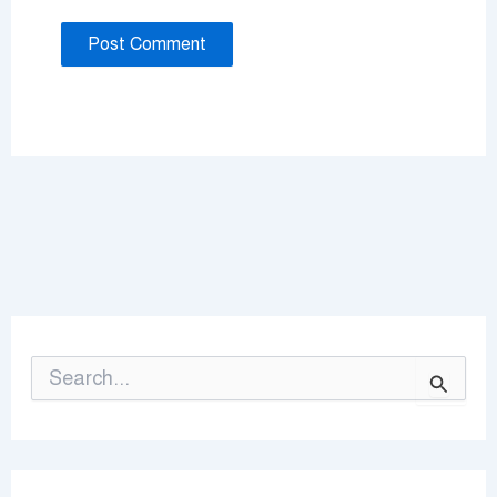
S
e
a
r
c
h