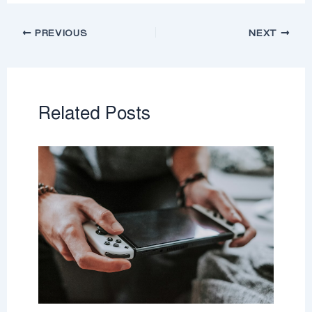
PREVIOUS
NEXT
Related Posts