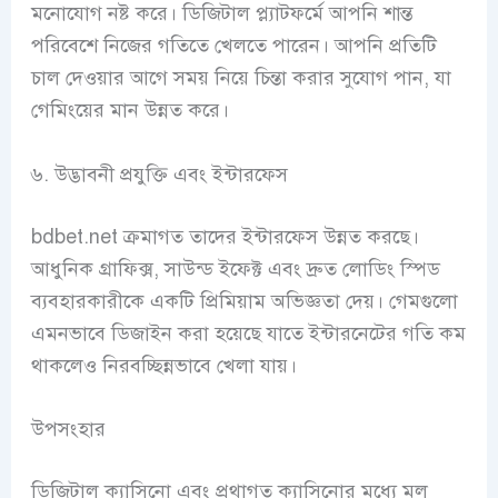
মনোযোগ নষ্ট করে। ডিজিটাল প্ল্যাটফর্মে আপনি শান্ত
পরিবেশে নিজের গতিতে খেলতে পারেন। আপনি প্রতিটি
চাল দেওয়ার আগে সময় নিয়ে চিন্তা করার সুযোগ পান, যা
গেমিংয়ের মান উন্নত করে।
৬. উদ্ভাবনী প্রযুক্তি এবং ইন্টারফেস
bdbet.net ক্রমাগত তাদের ইন্টারফেস উন্নত করছে।
আধুনিক গ্রাফিক্স, সাউন্ড ইফেক্ট এবং দ্রুত লোডিং স্পিড
ব্যবহারকারীকে একটি প্রিমিয়াম অভিজ্ঞতা দেয়। গেমগুলো
এমনভাবে ডিজাইন করা হয়েছে যাতে ইন্টারনেটের গতি কম
থাকলেও নিরবচ্ছিন্নভাবে খেলা যায়।
উপসংহার
ডিজিটাল ক্যাসিনো এবং প্রথাগত ক্যাসিনোর মধ্যে মূল