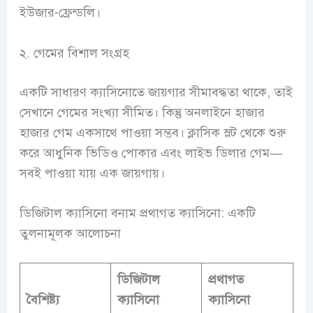
ইউজার-ফ্রেন্ডলি।
২. গেমের বিশাল সংগ্রহ
একটি সাধারণ ক্যাসিনোতে জায়গার সীমাবদ্ধতা থাকে, তাই
সেখানে গেমের সংখ্যা সীমিত। কিন্তু অনলাইনে হাজার
হাজার গেম একসাথে পাওয়া সম্ভব। ক্লাসিক স্লট থেকে শুরু
করে আধুনিক ভিডিও পোকার এবং লাইভ ডিলার গেম—
সবই পাওয়া যায় এক জায়গায়।
ডিজিটাল ক্যাসিনো বনাম প্রথাগত ক্যাসিনো: একটি
তুলনামূলক আলোচনা
ডিজিটাল
প্রথাগত
বৈশিষ্ট্য
ক্যাসিনো
ক্যাসিনো