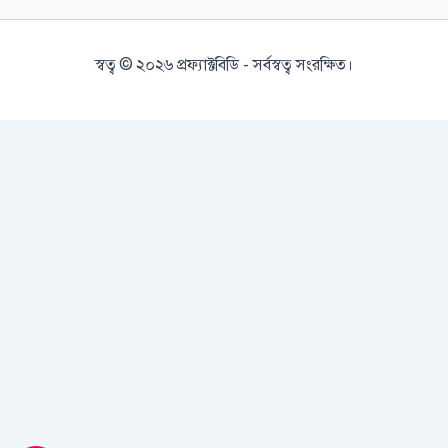
স্বত্ব © ২০২৬ প্রফ্যাক্টবিডি - সর্বস্বত্ব সংরক্ষিত।