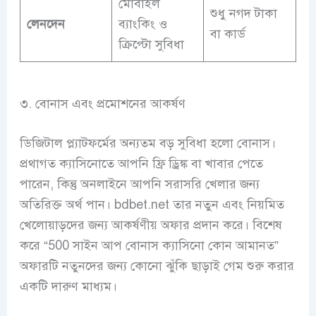
মোবাইল
শুধু নগদ টাকা
লেনদেন
ব্যাংকিং ও
বা কার্ড
ক্রিপ্টো সুবিধা
৩. বোনাস এবং প্রমোশনের আকর্ষণ
ডিজিটাল প্ল্যাটফর্মের অন্যতম বড় সুবিধা হলো বোনাস।
প্রথাগত ক্যাসিনোতে আপনি ফ্রি ড্রিঙ্ক বা খাবার পেতে
পারেন, কিন্তু অনলাইনে আপনি সরাসরি খেলার জন্য
অতিরিক্ত অর্থ পান।
bdbet.net তার নতুন এবং নিয়মিত
খেলোয়াড়দের জন্য আকর্ষণীয় অফার প্রদান করে। বিশেষ
করে “500 সাইন আপ বোনাস ক্যাসিনো কোন আমানত”
অফারটি নতুনদের জন্য কোনো ঝুঁকি ছাড়াই গেম শুরু করার
একটি দারুণ মাধ্যম।