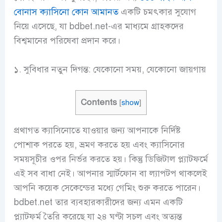
বোনাস ক্যাসিনো কোন আমানত
একটি চমৎকার সুযোগ
নিয়ে এসেছে, যা bdbet.net-এর মাধ্যমে গ্রাহকদের
বিশ্বমানের পরিষেবা প্রদান করে।
১. সুবিধার নতুন দিগন্ত: যেকোনো সময়, যেকোনো জায়গায়
Contents
[
show
]
প্রথাগত ক্যাসিনোতে যাওয়ার জন্য আপনাকে নির্দিষ্ট
পোশাক পরতে হয়, ভ্রমণ করতে হয় এবং ক্যাসিনোর
সময়সূচীর ওপর নির্ভর করতে হয়। কিন্তু ডিজিটাল প্ল্যাটফর্মে
এই সব বাধা নেই। আপনার স্মার্টফোন বা ল্যাপটপ থাকলেই
আপনি কয়েক সেকেন্ডের মধ্যে গেমিং শুরু করতে পারেন।
bdbet.net তার ব্যবহারকারীদের জন্য এমন একটি
প্ল্যাটফর্ম তৈরি করেছে যা ২৪ ঘণ্টা সচল এবং অত্যন্ত