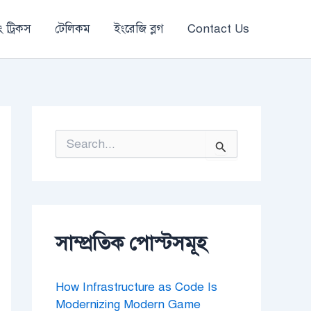
 ট্রিকস
টেলিকম
ইংরেজি ব্লগ
Contact Us
S
e
a
r
c
h
f
o
সাম্প্রতিক পোস্টসমূহ
r
:
How Infrastructure as Code Is
Modernizing Modern Game