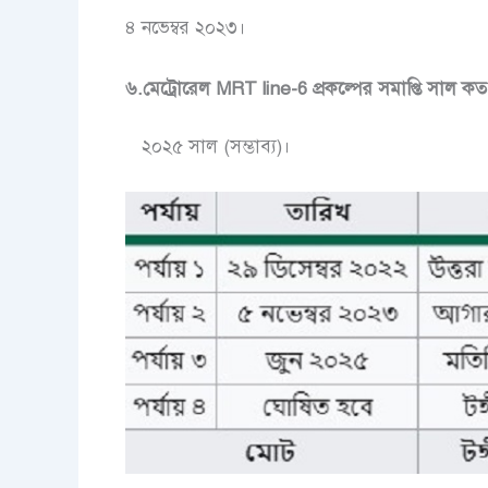
৪ নভেম্বর ২
০২৩।
৬.মেট্রোরেল MRT line-6 প্রকল্পের সমাপ্তি সাল ক
২০২৫ সাল (সম্ভাব্য)।