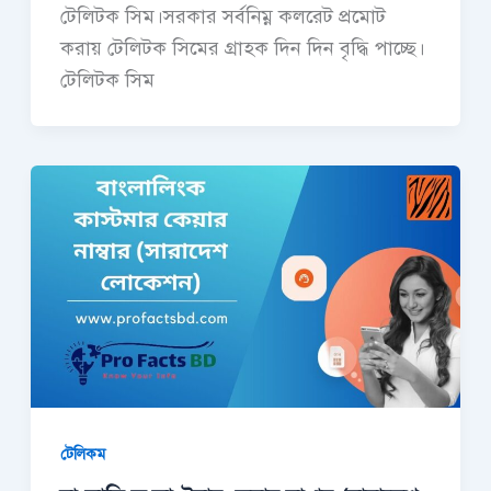
টেলিটক সিম।সরকার সর্বনিম্ন কলরেট প্রমোট
করায় টেলিটক সিমের গ্রাহক দিন দিন বৃদ্ধি পাচ্ছে।
টেলিটক সিম
টেলিকম